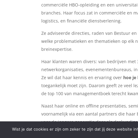
commerciële HBO-opleiding en een universitaire
branches. Haar focus zat in commerciële en m
logistics, en financiële dienstverlening.
Ze adviseerde directies, raden van Bestuur en 
welke problematieken en thematieken op elk niv
breinexpertise.
Haar klanten waren divers: van bedrijven me
netwerkorganisaties, evenementenbureaus, ink
Ze wil dat haar kennis en ervaring over
hoe je
toegankelijk moet zijn. Daarom geeft ze veel le
de top 100 van managementboek terecht kwa
Naast haar online en offline presentaties, sem
voornamelijk via een aantal partners die haar 
voor de jongere generatie door als deskundige
Wist je dat cookies er zijn om zeker te zijn dat jij deze website