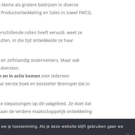
kleine als grotere bedrijven in diverse
 Productontwikkeling en Sales in zowel FMCG,
rschillende rollen heeft vervuld, weet ze
tten. In die tijd ontwikkelde ze haar
 en zelfstandig ondernemers. Maar ook
 diensten.
n en in actie komen
voor iedereen
ar eerste boek en bestseller Breinspel dat in
he toepassingen op dit vakgebied. Ze doet dat
j aan de verdere maatschappelijk ontwikkeling
en we je toestemming. Als je deze website blijft gebruiken gaan we