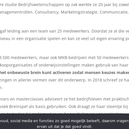
 studie Bedrijfswetenschappen op zak werkte ze 20 jaar bij zowel 
anagementrollen. Consultancy, Marketingstrategie, Communicatie,
gaf leiding aan een team van 25 medewerkers. Doordat ze al die ve
eau in een organisatie spelen en kan ze veel uit eigen ervaring pu
t 3.500 medewerkers, maar ook MKB-bedrijven met 50 medewerkers
ooporganisaties of onderwijsinstellingen maken gebruik van haar
 het onbewuste brein kunt activeren zodat mensen keuzes make
zingen in allerlei vormen over dit onderwerp. In 2018 schreef ze ha
m.
inars en masterclasses adviseert ze het bedrijfsleven met praktisc
boek Breinspel als basis gebruiken. Ook draagt ze haar steentje bi
 op te treden bij onderzoeken op hogescholen en universiteiten.
 inhoud, social media en functies zo goed mogelijk beleeft, daarom vrag
ervan uit dat je dat goed vindt.