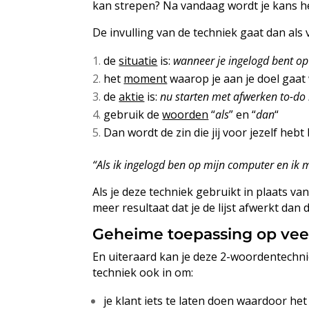
kan strepen? Na vandaag wordt je kans he
De invulling van de techniek gaat dan als v
de
situatie
is:
wanneer je ingelogd bent op
het
moment
waarop je aan je doel gaat
de
aktie
is:
nu starten met afwerken to-do l
gebruik de
woorden
“
als
” en “
dan
“
Dan wordt de zin die jij voor jezelf hebt
“Als ik ingelogd ben op mijn computer en ik m
Als je deze techniek gebruikt in plaats van
meer resultaat dat je de lijst afwerkt dan d
Geheime toepassing op ve
En uiteraard kan je deze 2-woordentechni
techniek ook in om:
je klant iets te laten doen waardoor het 