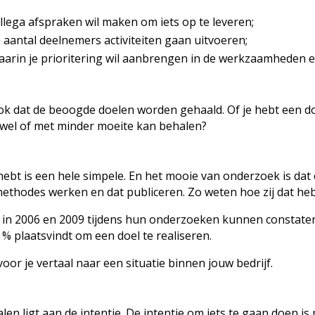
ollega afspraken wil maken om iets op te leveren;
 aantal deelnemers activiteiten gaan uitvoeren;
aarin je prioritering wil aanbrengen in de werkzaamheden 
 ook dat de beoogde doelen worden gehaald. Of je hebt een doe
r wel of met minder moeite kan behalen?
hebt is een hele simpele. En het mooie van onderzoek is da
ethodes werken en dat publiceren. Zo weten hoe zij dat h
an in 2006 en 2009 tijdens hun onderzoeken kunnen constat
 % plaatsvindt om een doel te realiseren.
oor je vertaal naar een situatie binnen jouw bedrijf.
len ligt aan de intentie. De intentie om iets te gaan doen i