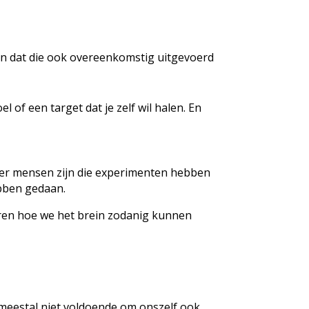
en dat die ook overeenkomstig uitgevoerd
l of een target dat je zelf wil halen. En
t er mensen zijn die experimenten hebben
ebben gedaan.
eren hoe we het brein zodanig kunnen
s meestal niet voldoende om onszelf ook