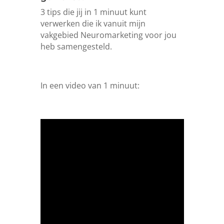
3 tips die jij in 1 minuut kunt
verwerken die ik vanuit mijn
vakgebied Neuromarketing voor jou
heb samengesteld.
In een video van 1 minuut: