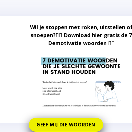
Wil je stoppen met roken, uitstellen o
snoepen?👇🏼 Download hier gratis de 7
Demotivatie woorden 👇🏼
GEEF MIJ DIE WOORDEN