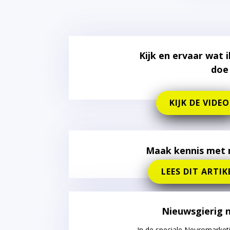
Kijk en ervaar wat 
doe
KIJK DE VIDEO
Maak kennis met m
LEES DIT ARTIK
Nieuwsgierig 
In de speciale Neuromarketin