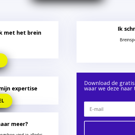
Ik sch
ik met het brein
Breinsp
Download de gratis 
ijn expertise
waar we deze naar 
EL
naar meer?
gshop vind je allerlei