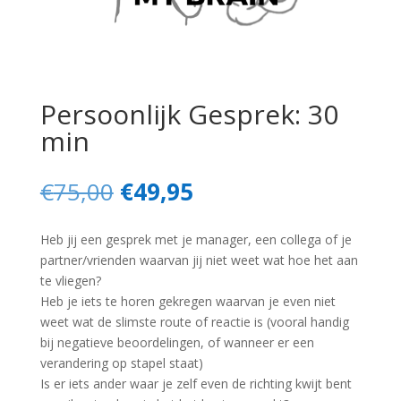
Persoonlijk Gesprek: 30
min
Oorspronkelijke
Huidige
€
75,00
€
49,95
prijs
prijs
was:
is:
Heb jij e
en gesprek met je manager, een collega of je
€75,00.
€49,95.
partner/vrienden waarvan jij niet weet wat hoe het aan
te vliegen?
Heb je iets te horen gekregen waarvan je
even niet
weet wat de slimste route of reactie is (vooral handig
bij negatieve beoordelingen, of wanneer er een
verandering op stapel staat)
Is er iets ander waar je zelf even de richting kwijt bent