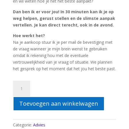
en wil weten hoe je het het beste aanpakt?
Dan ben ik er voor jou! In 30 minuten kan ik je op
weg helpen, gerust stellen en de slimste aanpak
vertellen. Je kan direct terecht, ook in de avond.
Hoe werkt het?
Na je aankoop stuur ik je per mail de bevestiging met
de vraag wanneer je mijn brein wenst te gebruiken
omdat ik rekening hou met de eventuele
vertrouwelijkheid van je vraag of situatie. We plannen
het gesprek op het moment dat het jou het beste past.
Persoonlijk
Gesprek:
30
Toevoegen aan winkelwagen
min
aantal
Categorie:
Advies