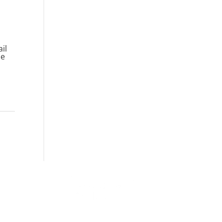
il
de