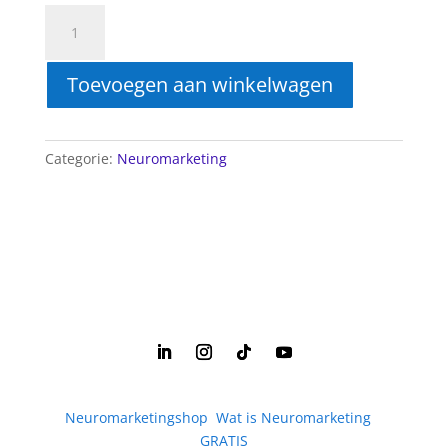
E-
book
lichaamstaal
Toevoegen aan winkelwagen
aantal
Categorie:
Neuromarketing
Neuromarketingshop
|
Wat is Neuromarketing
|
GRATIS