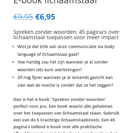
Oorspronkelijke
Huidige
€
9,95
€
6,95
prijs
prijs
was:
is:
Spreken zonder woorden: 45 pagina’s over
€9,95.
€6,95.
lichaamstaal toepassen voor meer impact
Wist je dat 65% van onze communicatie via body
language of lichaamstaal gaat?
Hoe handig zou het zijn wanneer je al zonder
woorden iets kunt overbrengen?
Of nog fijner wanneer je al iemands gezicht kan
zien wat de reactie is zonder dat ze het zeggen?
Dan is het e-book “Spreken zonder woorden”
perfect voor jou. Een boek waarin alle geheimen
over het toepassen van lichaamstaal staan. Gebruik
een van de 5 krachtige lichaamstaalstools. Een 45
pagina’s tellend e-book met alle praktische