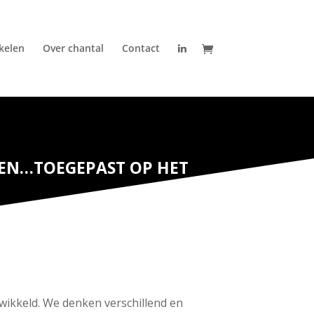
ikelen
Over chantal
Contact
EN…TOEGEPAST OP HET
twikkeld. We denken verschillend en