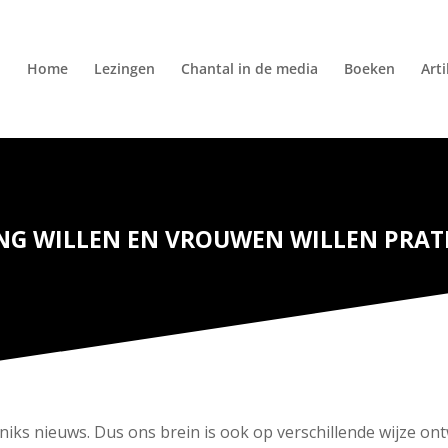
Home
Lezingen
Chantal in de media
Boeken
Art
G WILLEN EN VROUWEN WILLEN PRAT
niks nieuws. Dus ons brein is ook op verschillende wijze on