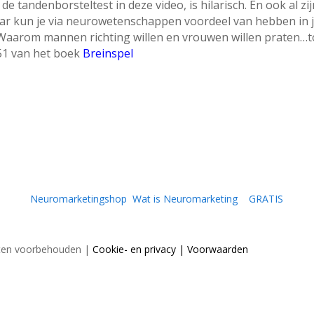
e tandenborsteltest in deze video, is hilarisch. En ook al z
aar kun je via neurowetenschappen voordeel van hebben in j
 “Waarom mannen richting willen en vrouwen willen praten…t
 51 van het boek
Breinspel
Neuromarketingshop
|
Wat is Neuromarketing
|
GRATIS
hten voorbehouden |
Cookie- en privacy
| Voorwaarden