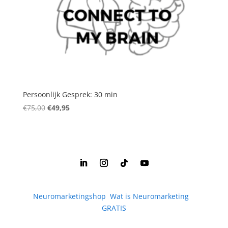
Persoonlijk Gesprek: 30 min
Oorspronkelijke
Huidige
€
75,00
€
49,95
prijs
prijs
was:
is:
€75,00.
€49,95.
Neuromarketingshop
|
Wat is Neuromarketing
|
GRATIS