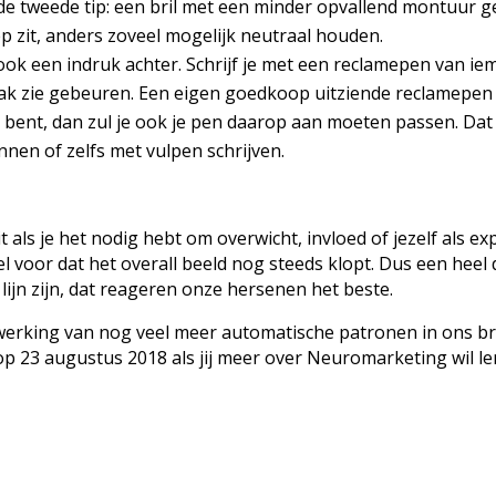
En de tweede tip: een bril met een minder opvallend montuur g
oep zit, anders zoveel mogelijk neutraal houden.
 ook een indruk achter. Schrijf je met een reclamepen van i
vaak zie gebeuren. Een eigen goedkoop uitziende reclamepen v
dig bent, dan zul je ook je pen daarop aan moeten passen. Da
nen of zelfs met vulpen schrijven.
 als je het nodig hebt om overwicht, invloed of jezelf als expe
el voor dat het overall beeld nog steeds klopt. Dus een hee
 lijn zijn, dat reageren onze hersenen het beste.
twerking van nog veel meer automatische patronen in ons b
op 23 augustus 2018 als jij meer over Neuromarketing wil ler