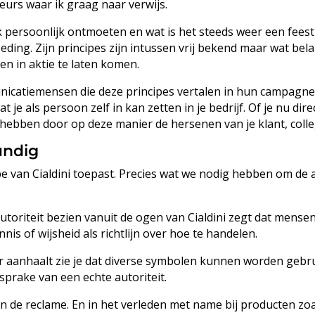
urs waar ik graag naar verwijs.
ik persoonlijk ontmoeten en wat is het steeds weer een fee
ding. Zijn principes zijn intussen vrij bekend maar wat belan
n in aktie te laten komen.
nicatiemensen die deze principes vertalen in hun campagne
wat je als persoon zelf in kan zetten in je bedrijf. Of je nu 
el hebben door op deze manier de hersenen van je klant, col
undig
ncipe van Cialdini toepast. Precies wat we nodig hebben om d
 Autoriteit bezien vanuit de ogen van Cialdini zegt dat mens
s of wijsheid als richtlijn over hoe te handelen.
r aanhaalt zie je dat diverse symbolen kunnen worden gebru
sprake van een echte autoriteit.
in de reclame. En in het verleden met name bij producten z