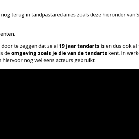
jk nog terug in tandpastareclames zoals deze hieronder van S
menten.
 door te zeggen dat ze al
19 jaar tandarts is
en dus ook al
is de
omgeving zoals je die van de tandarts
kent. In werk
n hiervoor nog wel eens acteurs gebruikt.