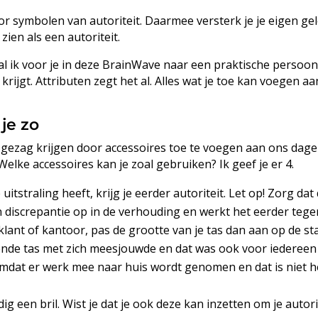
door symbolen van autoriteit. Daarmee versterk je je eigen 
zien als een autoriteit.
l ik voor je in deze BrainWave naar een praktische persoonli
krijgt. Attributen zegt het al. Alles wat je toe kan voegen aan
je zo
 gezag krijgen door accessoires toe te voegen aan ons dage
elke accessoires kan je zoal gebruiken? Ik geef je er 4.
itstraling heeft, krijg je eerder autoriteit. Let op! Zorg dat
n discrepantie op in de verhouding en werkt het eerder tegen
lant of kantoor, pas de grootte van je tas dan aan op de stat
nde tas met zich meesjouwde en dat was ook voor iedereen z
omdat er werk mee naar huis wordt genomen en dat is niet het
en bril. Wist je dat je ook deze kan inzetten om je autorite